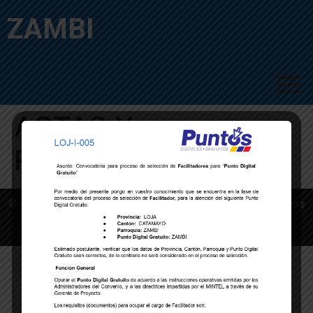
ZAMBI
ACTAS Y
RESOLUCIONES
© Copyright 2023 – GAD PARROQUIAL ZAMBI | Términos
y Condiciones | Aviso de Privacidad